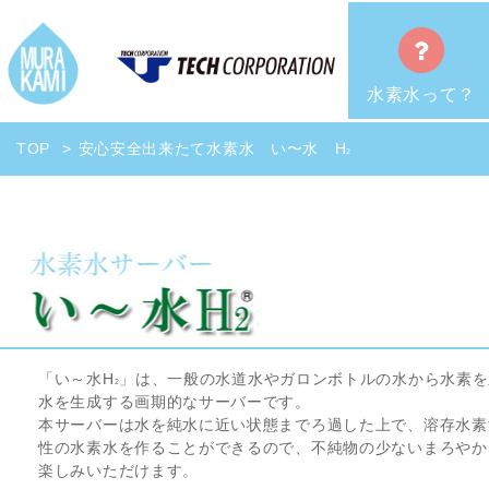
水素水って？
TOP
安心安全出来たて水素水 い〜水 H
2
「い～水H
」は、一般の水道水やガロンボトルの水から水素を
2
水を生成する画期的なサーバーです。
本サーバーは水を純水に近い状態までろ過した上で、溶存水素
性の水素水を作ることができるので、不純物の少ないまろやか
楽しみいただけます。