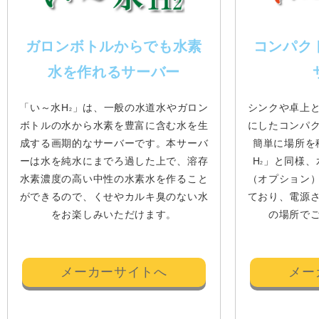
ガロンボトルからでも水素
コンパク
水を作れるサーバー
「い～水H
」は、一般の水道水やガロン
シンクや卓上
2
ボトルの水から水素を豊富に含む水を生
にしたコンパ
成する画期的なサーバーです。本サーバ
簡単に場所を
ーは水を純水にまでろ過した上で、溶存
H
」と同様、
2
水素濃度の高い中性の水素水を作ること
（オプション
ができるので、くせやカルキ臭のない水
ており、電源
をお楽しみいただけます。
の場所で
メーカーサイトへ
メー