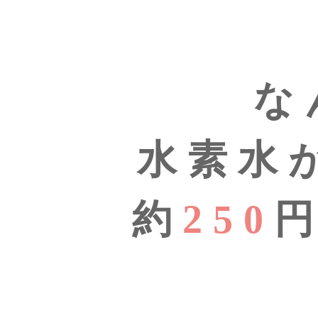
な
水素水
約
250