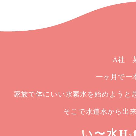
A社 
一ヶ月で一本づ
家族で体にいい水素水を始めようと
そこで水道水から出
い〜水H
2