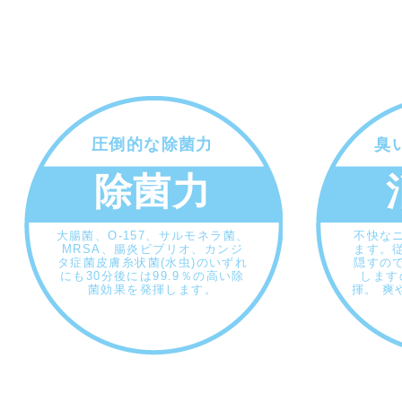
圧倒的な除菌力
臭
除菌力
大腸菌、O-157、サルモネラ菌、
不快な
MRSA、腸炎ビブリオ、カンジ
ます。
タ症菌皮膚糸状菌(水虫)のいずれ
隠すの
にも30分後には99.9％の高い除
します
菌効果を発揮します。
揮。 爽