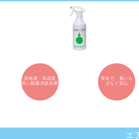
高純度・高品質
安全で、臭いも
高い除菌消臭効果
少なく安心
エ