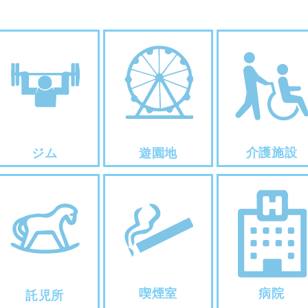
介護施設
ジム
遊園地
喫煙室
病院
託児所