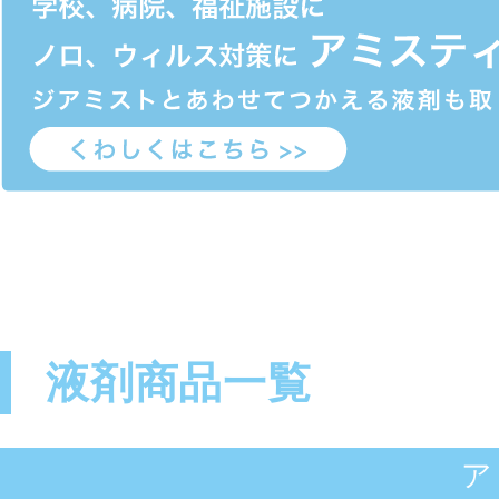
液剤商品一覧
ア