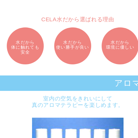
CELA水だから選ばれる理由
水だから
水だから
水だから
体に触れても
使い勝手が良い
環境に優しい
安全
アロ
室内の空気をきれいにして
真のアロマテラピーを楽しめます。