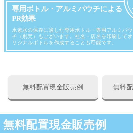
専用ボトル・アルミパウチによる
PR効果
水素水の保存に適した専用ボトル・専用アルミパウ
チ（別売）もございます。社名・店名を印刷してオ
リジナルボトルを作成することも可能です。
無料配置現金販売例
無料
無料配置現金販売例