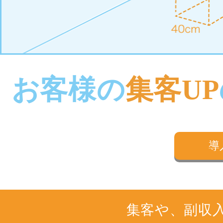
お客様の
集客UP
導
集客や、副収