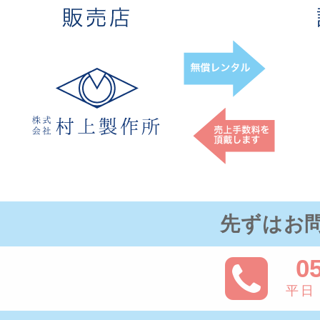
先ずはお
0
平日・