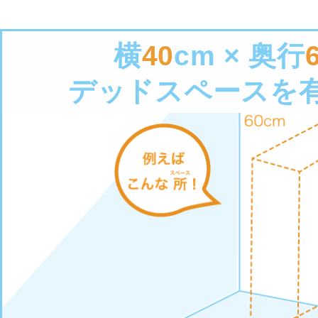
横
40
cm × 奥行
デッドスペースを