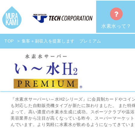
水素水って？
TOP
集客＋副収入を提案します プレミアム
『水素水サーバーい～水H2シリーズ』に会員制カードやコイ
も対応した自動販売機タイプが新たに加わりました。 また特
よって、高い濃度の水素水生成に成功。スポーツクラブや温浴
美容業界から注目が高くなっている昨今、スーパーマーケット
んでいます。より気軽に水素水が飲めるようになってきていま